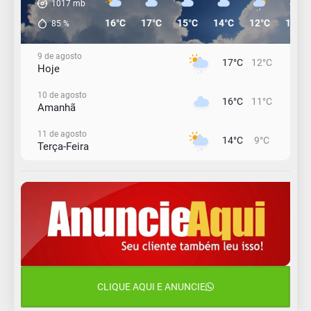
1017
mb
16°C
17°C
15°C
14°C
12°C
12°C
85
%
9 de agosto
17°C
12°C
Hoje
10 de agosto
16°C
11°C
Amanhã
11 de agosto
14°C
9°C
Terça-Feira
12 de agosto
13°C
11°C
Quarta-Feira
13 de agosto
17°C
12°C
Quinta-Feira
14 de agosto
18°C
16°C
Sexta-Feira
CLIQUE AQUI E ANUNCIE
15 de agosto
18°C
18°C
Sábado