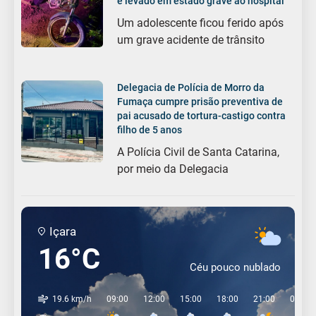
é levado em estado grave ao hospital
Um adolescente ficou ferido após
um grave acidente de trânsito
Delegacia de Polícia de Morro da
Fumaça cumpre prisão preventiva de
pai acusado de tortura-castigo contra
filho de 5 anos
A Polícia Civil de Santa Catarina,
por meio da Delegacia
Içara
16°C
Céu pouco nublado
19.6 km/h
09:00
12:00
15:00
18:00
21:00
00:00