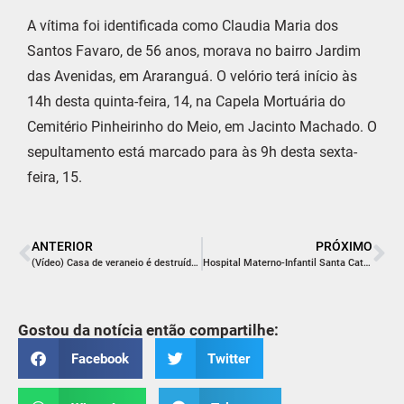
A vítima foi identificada como Claudia Maria dos
Santos Favaro, de 56 anos, morava no bairro Jardim
das Avenidas, em Araranguá. O velório terá início às
14h desta quinta-feira, 14, na Capela Mortuária do
Cemitério Pinheirinho do Meio, em Jacinto Machado. O
sepultamento está marcado para às 9h desta sexta-
feira, 15.
ANTERIOR
PRÓXIMO
(Vídeo) Casa de veraneio é destruída por incêndio em Jaguaruna
Hospital Materno-Infantil Santa Catarina desbloqueia leitos da UTI neonatal
Gostou da notícia então compartilhe:
Facebook
Twitter