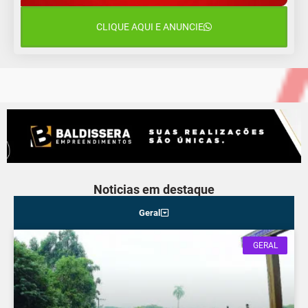
Quarta-Feira
CLIQUE AQUI E ANUNCIE
13 de agosto
19°C
13°C
Quinta-Feira
Noticias em destaque
Geral
GERAL