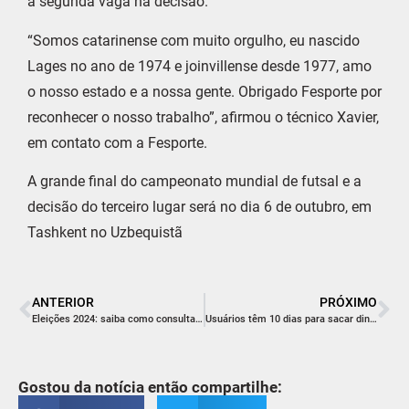
a segunda vaga na decisão.
“Somos catarinense com muito orgulho, eu nascido
Lages no ano de 1974 e joinvillense desde 1977, amo
o nosso estado e a nossa gente. Obrigado Fesporte por
reconhecer o nosso trabalho”, afirmou o técnico Xavier,
em contato com a Fesporte.
A grande final do campeonato mundial de futsal e a
decisão do terceiro lugar será no dia 6 de outubro, em
Tashkent no Uzbequistã
ANTERIOR
PRÓXIMO
Eleições 2024: saiba como consultar local de votação na internet
Usuários têm 10 dias para sacar dinheiro de sites de apostas banidos no país
Gostou da notícia então compartilhe: