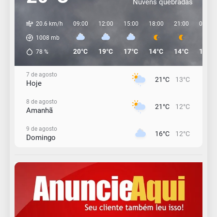
Nuvens quebradas
20.6 km/h
09:00
12:00
15:00
18:00
21:00
00:00
1008
mb
20°C
19°C
17°C
14°C
14°C
13°C
78
%
7 de agosto
21°C
13°C
Hoje
8 de agosto
21°C
12°C
Amanhã
9 de agosto
16°C
12°C
Domingo
10 de agosto
15°C
11°C
Segunda-Feira
11 de agosto
15°C
8°C
Terça-Feira
12 de agosto
15°C
11°C