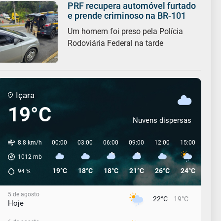
PRF recupera automóvel furtado
e prende criminoso na BR-101
Um homem foi preso pela Polícia
Rodoviária Federal na tarde
Içara
19°C
Nuvens dispersas
8.8 km/h
00:00
03:00
06:00
09:00
12:00
15:00
18:0
1012
mb
19°C
18°C
18°C
21°C
26°C
24°C
22°C
94
%
5 de agosto
22°C
19°C
Hoje