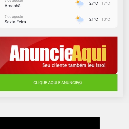
6 de agosto
27°C
17°C
Amanhã
7 de agosto
21°C
13°C
Sexta-Feira
8 de agosto
23°C
11°C
Sábado
9 de agosto
16°C
12°C
Domingo
10 de agosto
13°C
11°C
Segunda-Feira
11 de agosto
CLIQUE AQUI E ANUNCIE
15°C
10°C
Terça-Feira