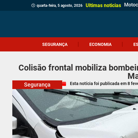
Motoci
Botij
Içara 
Siste
Festi
PRF r
Geraç
Cocal 
Volta 
Emoçã
Trânsi
45 an
‘Ladrã
Carre
Crimi
Ultimas noticias
quarta-feira, 5 agosto, 2026
SEGURANÇA
ECONOMIA
E
Colisão frontal mobiliza bombei
Ma
Esta notícia foi publicada em
8 fev
Segurança