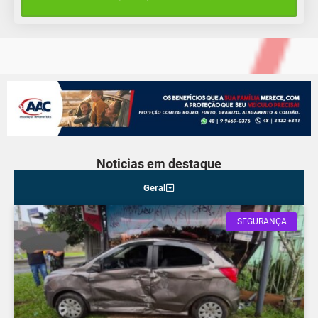
14°C
10°C
Quarta-Feira
Noticias em destaque
Geral
SEGURANÇA