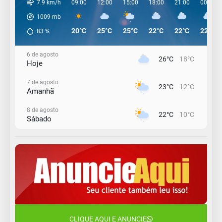
7.9 km/h
09:00
12:00
15:00
18:00
21:00
00:00
1009
mb
20°C
25°C
25°C
22°C
22°C
22°C
83
%
6 de agosto
26°C
18°C
Hoje
7 de agosto
23°C
12°C
Amanhã
8 de agosto
22°C
10°C
Sábado
9 de agosto
16°C
12°C
Domingo
10 de agosto
14°C
11°C
Segunda-Feira
11 de agosto
15°C
8°C
Terça-Feira
CLIQUE AQUI E ANUNCIE
12 de agosto