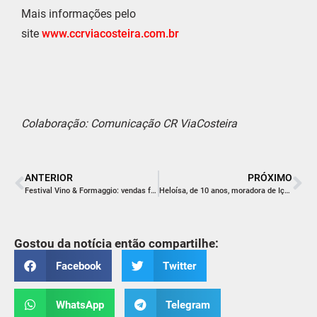
Mais informações pelo
site
www.ccrviacosteira.com.br
Colaboração: Comunicação CR ViaCosteira
ANTERIOR
PRÓXIMO
Festival Vino & Formaggio: vendas foram liberadas nesta quinta-feira
Heloísa, de 10 anos, moradora de Içara, precisa da sua ajuda
Gostou da notícia então compartilhe:
Facebook
Twitter
WhatsApp
Telegram