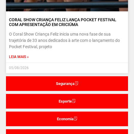
CORAL SHOW CRIANÇA FELIZ LANÇA POCKET FESTIVAL
COM APRESENTAÇÃO EM CRICIÚMA
O Coral Show Criança Feliz inicia uma nova fase de sua
trajetória de 33 anos dedicados à arte com o lançamento do
Pocket Festival, projeto
LEIA MAIS »
05/08/2026
Segurança
Esporte
Economia