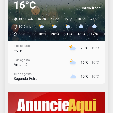
16°C
Chuva fraca
14.0 km/h
09:00
12:00
15:00
18:00
21:00
00:00
1010
mb
16°C
20°C
21°C
18°C
17°C
16°C
86
%
8 de agosto
23°C
13°C
Hoje
9 de agosto
16°C
10°C
Amanhã
10 de agosto
15°C
10°C
Segunda-Feira
11 de agosto
12°C
11°C
Terça-Feira
12 de agosto
15°C
12°C
Quarta-Feira