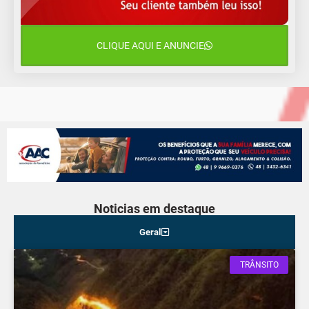
13 de agosto
22°C
15°C
Quinta-Feira
CLIQUE AQUI E ANUNCIE
14 de agosto
18°C
15°C
Sexta-Feira
Noticias em destaque
Geral
TRÂNSITO