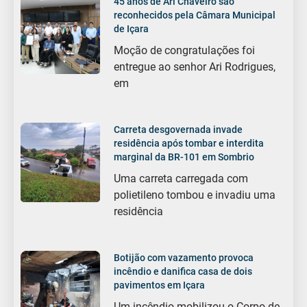
45 anos de Ari Chaveiro são
reconhecidos pela Câmara Municipal
de Içara
Moção de congratulações foi
entregue ao senhor Ari Rodrigues,
em
Carreta desgovernada invade
residência após tombar e interdita
marginal da BR-101 em Sombrio
Uma carreta carregada com
polietileno tombou e invadiu uma
residência
Botijão com vazamento provoca
incêndio e danifica casa de dois
pavimentos em Içara
Um incêndio mobilizou o Corpo de