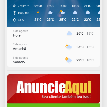
7.9 km/h
09:00
12:00
15:00
18:00
21:00
00:00
1009
mb
21°C
25°C
25°C
22°C
22°C
22°C
83
%
6 de agosto
26°C
18°C
Hoje
7 de agosto
23°C
12°C
Amanhã
8 de agosto
22°C
10°C
Sábado
9 de agosto
16°C
12°C
Domingo
10 de agosto
14°C
11°C
Segunda-Feira
11 de agosto
15°C
8°C
Terça-Feira