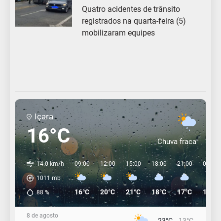
Quatro acidentes de trânsito
registrados na quarta-feira (5)
mobilizaram equipes
Içara
16°C
Chuva fraca
14.0 km/h
09:00
12:00
15:00
18:00
21:00
00:00
1011
mb
16°C
20°C
21°C
18°C
17°C
16°C
88
%
8 de agosto
23°C
13°C