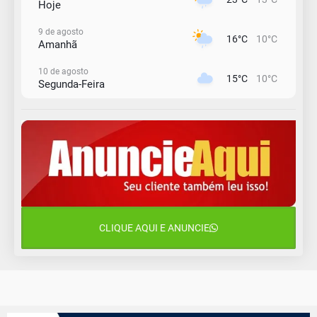
Hoje
9 de agosto
16°C
10°C
Amanhã
10 de agosto
15°C
10°C
Segunda-Feira
11 de agosto
12°C
11°C
Terça-Feira
12 de agosto
15°C
12°C
Quarta-Feira
13 de agosto
22°C
15°C
Quinta-Feira
CLIQUE AQUI E ANUNCIE
14 de agosto
18°C
15°C
Sexta-Feira