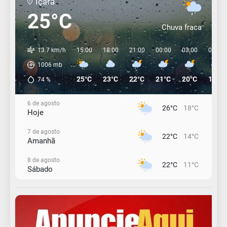
Içara
25°C
Chuva fraca
13.7 km/h
15:00
18:00
21:00
00:00
03:00
06:00
1006
mb
25°C
23°C
22°C
21°C
20°C
19°C
74
%
6 de agosto
26°C
18°C
Hoje
7 de agosto
22°C
14°C
Amanhã
8 de agosto
22°C
11°C
Sábado
9 de agosto
16°C
12°C
Domingo
10 de agosto
14°C
10°C
Segunda-Feira