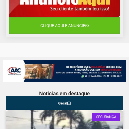
11 de agosto
15°C
9°C
Terça-Feira
CLIQUE AQUI E ANUNCIE
12 de agosto
16°C
10°C
Quarta-Feira
Noticias em destaque
Geral
SEGURANÇA