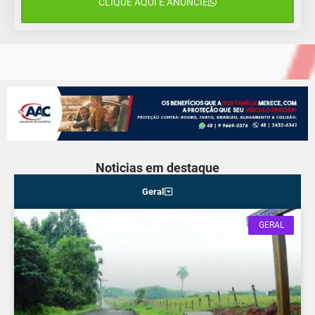
CLIQUE AQUI E ANUNCIE
12 de agosto
14°C
12°C
Quarta-Feira
Noticias em destaque
Geral
GERAL