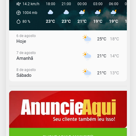
14.2 km/h
18:00
21:00
00:00
03:00
06:00
09:00
1004
mb
23°C
23°C
21°C
19°C
19°C
19°C
80
%
6 de agosto
25°C
18°C
Hoje
7 de agosto
21°C
14°C
Amanhã
8 de agosto
21°C
13°C
Sábado
9 de agosto
16°C
13°C
Domingo
10 de agosto
14°C
11°C
Segunda-Feira
11 de agosto
15°C
10°C
Terça-Feira