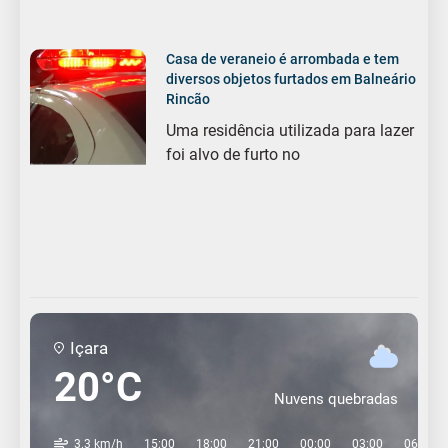
Casa de veraneio é arrombada e tem
diversos objetos furtados em Balneário
Rincão
Uma residência utilizada para lazer
foi alvo de furto no
Içara
20°C
Nuvens quebradas
3.3 km/h
15:00
18:00
21:00
00:00
03:00
06:00