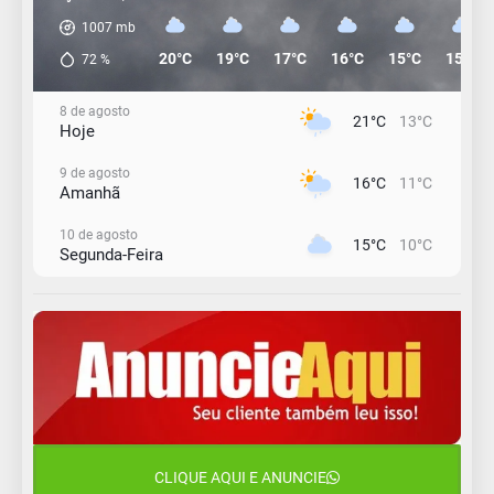
1007
mb
20°C
19°C
17°C
16°C
15°C
15°C
72
%
8 de agosto
21°C
13°C
Hoje
9 de agosto
16°C
11°C
Amanhã
10 de agosto
15°C
10°C
Segunda-Feira
11 de agosto
13°C
11°C
Terça-Feira
12 de agosto
15°C
11°C
Quarta-Feira
13 de agosto
20°C
15°C
Quinta-Feira
CLIQUE AQUI E ANUNCIE
14 de agosto
18°C
13°C