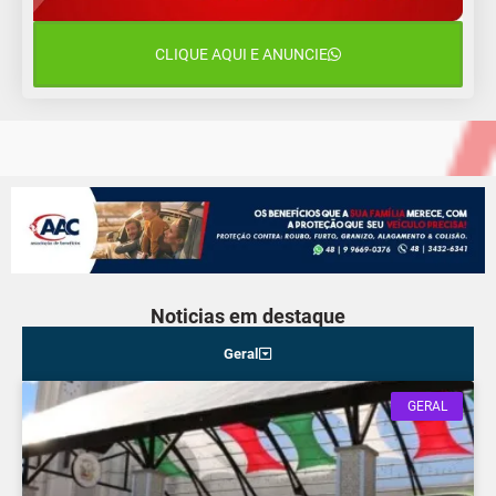
16°C
11°C
Quarta-Feira
CLIQUE AQUI E ANUNCIE
13 de agosto
18°C
13°C
Quinta-Feira
Noticias em destaque
Geral
GERAL