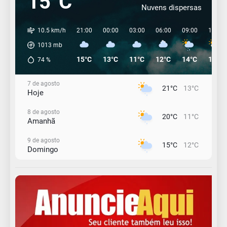
15°C
Nuvens dispersas
10.5 km/h
21:00
00:00
03:00
06:00
09:00
12:00
1013
mb
15°C
13°C
11°C
12°C
14°C
19°C
74
%
7 de agosto
21°C
13°C
Hoje
8 de agosto
20°C
11°C
Amanhã
9 de agosto
15°C
12°C
Domingo
10 de agosto
14°C
10°C
Segunda-Feira
11 de agosto
13°C
10°C
Terça-Feira
12 de agosto