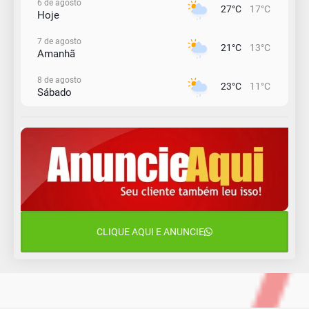
6 de agosto
27°C
17°C
Hoje
7 de agosto
21°C
13°C
Amanhã
8 de agosto
23°C
11°C
Sábado
9 de agosto
16°C
12°C
Domingo
10 de agosto
13°C
11°C
Segunda-Feira
11 de agosto
15°C
10°C
Terça-Feira
CLIQUE AQUI E ANUNCIE
12 de agosto
14°C
9°C
Quarta-Feira