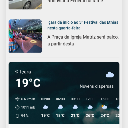
Rodoviária Federal na tarde
Içara dá início ao 5º Festival das Etnias
nesta quarta-feira
A Praça da Igreja Matriz será palco,
a partir desta
Içara
19°C
Nuvens dispersas
6.6 km/h
03:00
06:00
09:00
12:00
15:00
18:00
1011
mb
19°C
18°C
21°C
26°C
24°C
22°C
94
%