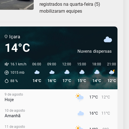
registrados na quarta-feira (5)
mobilizaram equipes
Içara
14°C
Nuvens dispersas
16.1 km/h
06:00
09:00
12:00
15:00
18:00
21:00
00:
1015
mb
14°C
16°C
17°C
15°C
14°C
12°C
12°
88
%
9 de agosto
17°C
12°C
Hoje
10 de agosto
16°C
11°C
Amanhã
11 de agosto