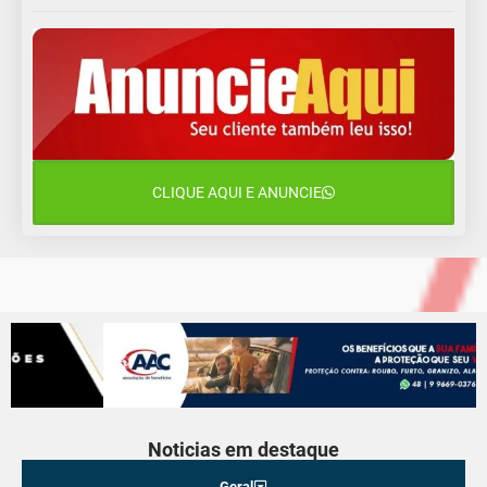
13 de agosto
17°C
14°C
Quinta-Feira
14 de agosto
19°C
16°C
Sexta-Feira
15 de agosto
20°C
18°C
Sábado
CLIQUE AQUI E ANUNCIE
16 de agosto
21°C
17°C
Domingo
Noticias em destaque
Geral