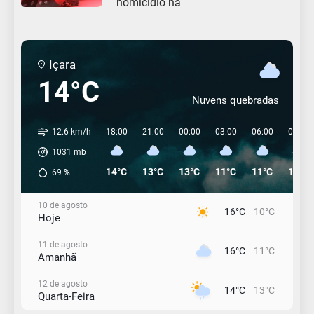
homicídio na
Içara
14°C
Nuvens quebradas
12.6 km/h
18:00
21:00
00:00
03:00
06:00
09:00
1031
mb
14°C
13°C
13°C
11°C
11°C
13°C
69
%
10 de agosto
16°C
10°C
Hoje
11 de agosto
16°C
11°C
Amanhã
12 de agosto
14°C
13°C
Quarta-Feira