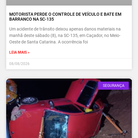
MOTORISTA PERDE O CONTROLE DE VEÍCULO E BATE EM
BARRANCO NA SC-135
Um acidente de trânsito deixou apenas danos materiais na
manhã deste sábado (8), na SC-135, em Caçador, no Meio-
Oeste de Santa Catarina. A ocorrência foi
LEIA MAIS »
08/08/2026
SEGURANÇA