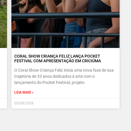
CORAL SHOW CRIANÇA FELIZ LANÇA POCKET
FESTIVAL COM APRESENTAÇÃO EM CRICIÚMA
O Coral Show Criança Feliz inicia uma nova fase de sua
trajetória de 33 anos dedicados à arte com o
lançamento do Pocket Festival, projeto
LEIA MAIS »
05/08/2026