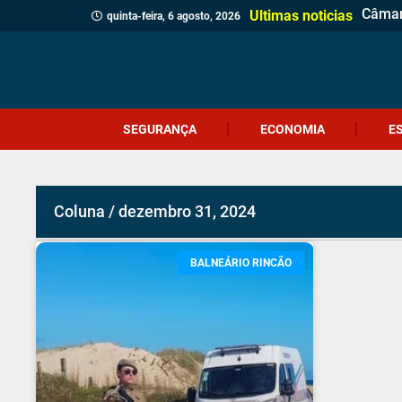
Câmar
PM apr
Homem
Motor
Homem
Antes 
Probl
Coral
Motoci
Botij
Içara 
Siste
Festi
PRF r
Geraç
Cocal 
Volta 
Ultimas noticias
quinta-feira, 6 agosto, 2026
SEGURANÇA
ECONOMIA
E
Coluna / dezembro 31, 2024
BALNEÁRIO RINCÃO