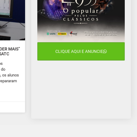
DER MAIS”
CLIQUE AQUI E ANUNCIE
 SATC
os
 do
, os alunos
repararam