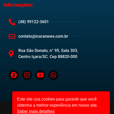
Informações:
(48) 99122-3601
contato@icaranews.com.br
Rua São Donato, n° 95, Sala 303,
Centro Içara/SC. Cep 88820-000
Este site usa cookies para garantir que você
obtenha a melhor experiência em nosso site.
Desenvolvido por: Code22 Web
Saber mais detalhes