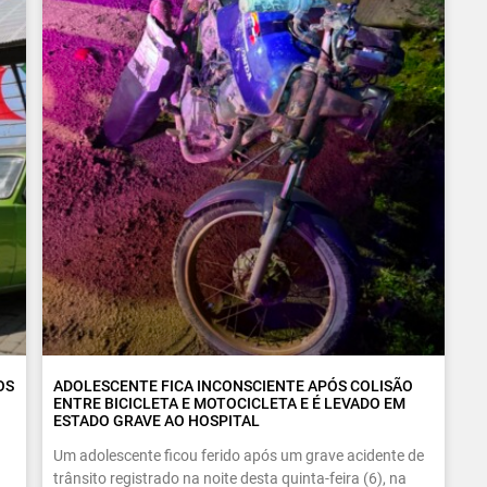
OS
ADOLESCENTE FICA INCONSCIENTE APÓS COLISÃO
ENTRE BICICLETA E MOTOCICLETA E É LEVADO EM
ESTADO GRAVE AO HOSPITAL
Um adolescente ficou ferido após um grave acidente de
trânsito registrado na noite desta quinta-feira (6), na