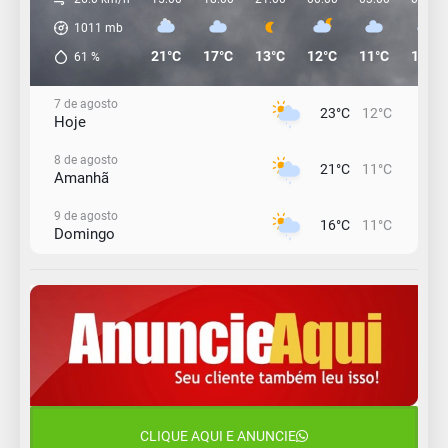
1011
mb
21°C
17°C
13°C
12°C
11°C
12°C
61
%
7 de agosto
23°C
12°C
Hoje
8 de agosto
21°C
11°C
Amanhã
9 de agosto
16°C
11°C
Domingo
10 de agosto
15°C
11°C
Segunda-Feira
11 de agosto
11°C
11°C
Terça-Feira
12 de agosto
14°C
11°C
Quarta-Feira
CLIQUE AQUI E ANUNCIE
13 de agosto