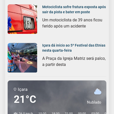
Motociclista sofre fratura exposta após
sair da pista e bater em poste
Um motociclista de 39 anos ficou
ferido após um acidente
Içara dá início ao 5º Festival das Etnias
nesta quarta-feira
A Praça da Igreja Matriz será palco,
a partir desta
Içara
21°C
Nublado
26.0 km/h
15:00
18:00
21:00
00:00
03:00
06:00