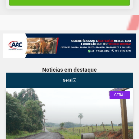
23°C
14°C
Quinta-Feira
Noticias em destaque
Geral
GERAL