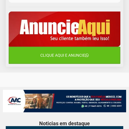
11 de agosto
12°C
11°C
Terça-Feira
12 de agosto
15°C
12°C
Quarta-Feira
13 de agosto
22°C
15°C
Quinta-Feira
CLIQUE AQUI E ANUNCIE
14 de agosto
18°C
15°C
Sexta-Feira
Noticias em destaque