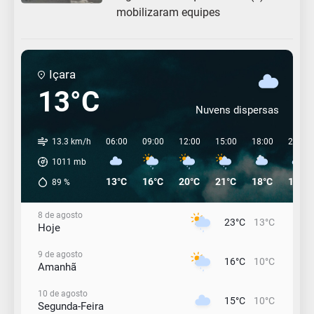
mobilizaram equipes
Içara
13°C
Nuvens dispersas
13.3 km/h
06:00
09:00
12:00
15:00
18:00
21:00
1011
mb
13°C
16°C
20°C
21°C
18°C
17°C
89
%
8 de agosto
23°C
13°C
Hoje
9 de agosto
16°C
10°C
Amanhã
10 de agosto
15°C
10°C
Segunda-Feira