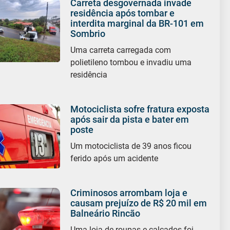
Carreta desgovernada invade
residência após tombar e
interdita marginal da BR-101 em
Sombrio
Uma carreta carregada com
polietileno tombou e invadiu uma
residência
Motociclista sofre fratura exposta
após sair da pista e bater em
poste
Um motociclista de 39 anos ficou
ferido após um acidente
Criminosos arrombam loja e
causam prejuízo de R$ 20 mil em
Balneário Rincão
Uma loja de roupas e calçados foi