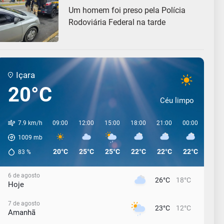
Um homem foi preso pela Polícia
Rodoviária Federal na tarde
Içara
20°C
Céu limpo
7.9 km/h
09:00
12:00
15:00
18:00
21:00
00:00
03:0
1009
mb
20°C
25°C
25°C
22°C
22°C
22°C
22°C
83
%
6 de agosto
26°C
18°C
Hoje
7 de agosto
23°C
12°C
Amanhã