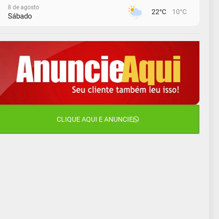
8 de agosto
22°C
10°C
Sábado
9 de agosto
16°C
12°C
Domingo
10 de agosto
14°C
11°C
Segunda-Feira
11 de agosto
15°C
8°C
Terça-Feira
12 de agosto
CLIQUE AQUI E ANUNCIE
14°C
10°C
Quarta-Feira