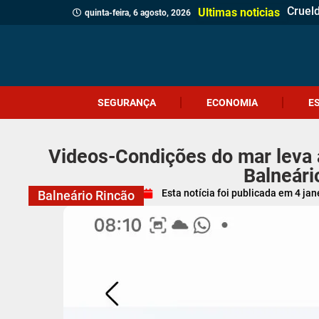
Içara 
Idosa 
Veread
Câmar
PM apr
Homem
Motor
Homem
Antes 
Probl
Coral
Motoci
Botij
Içara 
Siste
Festi
PRF r
Geraç
Ultimas noticias
quinta-feira, 6 agosto, 2026
SEGURANÇA
ECONOMIA
E
Videos-Condições do mar leva
Balneári
Esta notícia foi publicada em
4 jan
Balneário Rincão