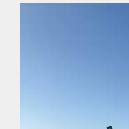
Tocador
de
vídeo