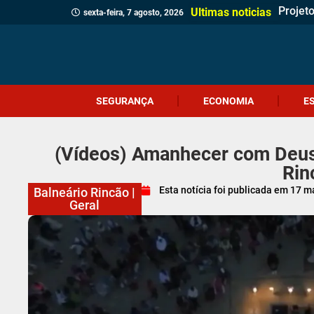
De
Veread
Cliente
Revita
Criciú
Dia do
Corpo 
Quatro
(Vídeo
Polícia
Profes
Crueld
Içara c
Idosa 
Veread
Câmara
Ultimas noticias
sexta-feira, 7 agosto, 2026
SEGURANÇA
ECONOMIA
E
(Vídeos) Amanhecer com Deus
Rin
Esta notícia foi publicada em
17 m
Balneário Rincão
|
Geral