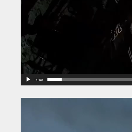
00:00
Tocador
de
vídeo