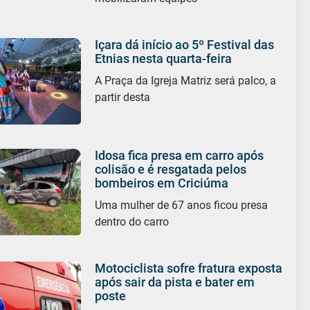
Içara dá início ao 5º Festival das
Etnias nesta quarta-feira
A Praça da Igreja Matriz será palco, a
partir desta
Idosa fica presa em carro após
colisão e é resgatada pelos
bombeiros em Criciúma
Uma mulher de 67 anos ficou presa
dentro do carro
Motociclista sofre fratura exposta
após sair da pista e bater em
poste