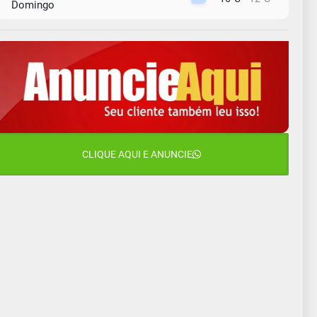
Domingo
10 de agosto
15°C
11°C
Segunda-Feira
11 de agosto
15°C
8°C
Terça-Feira
12 de agosto
15°C
11°C
Quarta-Feira
13 de agosto
CLIQUE AQUI E ANUNCIE
19°C
13°C
Quinta-Feira