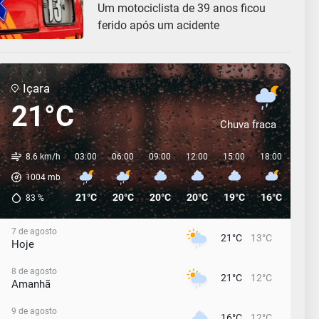
Um motociclista de 39 anos ficou
ferido após um acidente
Içara
21°C
Chuva fraca
8.6 km/h
03:00
06:00
09:00
12:00
15:00
18:00
21:0
1004
mb
21°C
20°C
20°C
20°C
19°C
16°C
14°C
83
%
7 de agosto
21°C
13°C
Hoje
8 de agosto
21°C
12°C
Amanhã
9 de agosto
16°C
12°C