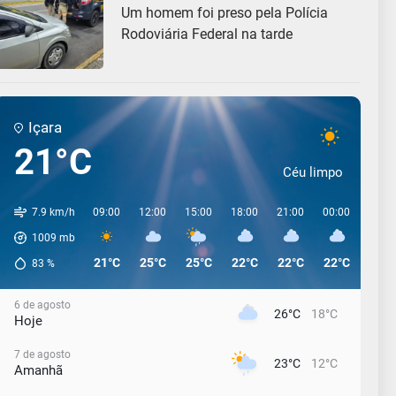
Um homem foi preso pela Polícia
Rodoviária Federal na tarde
Içara
21°C
Céu limpo
7.9 km/h
09:00
12:00
15:00
18:00
21:00
00:00
03:0
1009
mb
21°C
25°C
25°C
22°C
22°C
22°C
22°C
83
%
6 de agosto
26°C
18°C
Hoje
7 de agosto
23°C
12°C
Amanhã