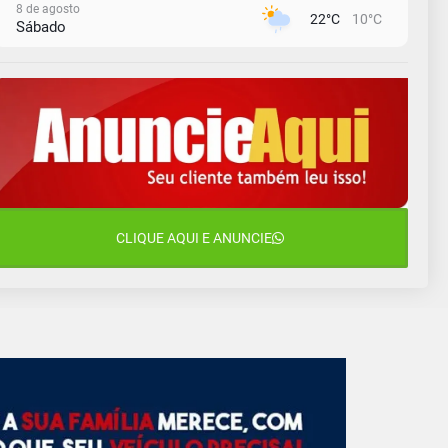
8 de agosto
22°C
10°C
Sábado
9 de agosto
16°C
12°C
Domingo
10 de agosto
14°C
11°C
Segunda-Feira
11 de agosto
15°C
8°C
Terça-Feira
12 de agosto
CLIQUE AQUI E ANUNCIE
14°C
10°C
Quarta-Feira