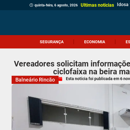
Idosa 
Veread
Câmar
PM apr
Homem
Motor
Homem
Antes 
Probl
Coral
Motoci
Botij
Içara 
Siste
Festi
PRF r
Ultimas noticias
quinta-feira, 6 agosto, 2026
SEGURANÇA
ECONOMIA
E
Vereadores solicitam informaçõe
ciclofaixa na beira m
Esta notícia foi publicada em
6 no
Balneário Rincão