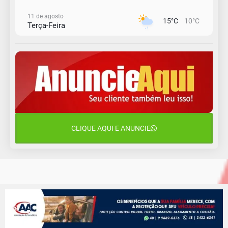
11 de agosto
15°C
10°C
Terça-Feira
12 de agosto
14°C
11°C
Quarta-Feira
13 de agosto
22°C
13°C
Quinta-Feira
14 de agosto
17°C
16°C
Sexta-Feira
CLIQUE AQUI E ANUNCIE
15 de agosto
17°C
16°C
Sábado