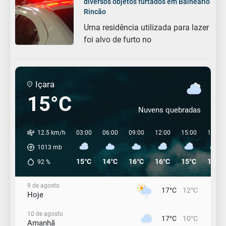
diversos objetos furtados em Balneário
Rincão
Uma residência utilizada para lazer
foi alvo de furto no
Içara
15°C
Nuvens quebradas
12.5 km/h
03:00
06:00
09:00
12:00
15:00
18:00
1013
mb
15°C
14°C
16°C
16°C
15°C
14°C
92
%
9 de agosto
17°C
12°C
Hoje
10 de agosto
17°C
10°C
Amanhã