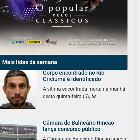
Mais lidas da semana
Corpo encontrado no Rio
Criciúma é identificado
A vítima encontrada morta na manhã
desta quinta-feira (6), às
Câmara de Balneário Rincão
lança concurso público
A Câmara de Balneário Rincão lançou