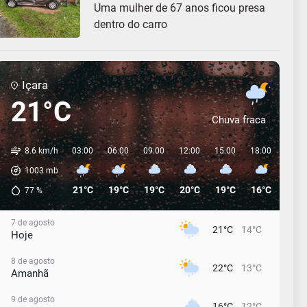
Uma mulher de 67 anos ficou presa
dentro do carro
Içara
21°C
Chuva fraca
8.6 km/h
03:00
06:00
09:00
12:00
15:00
18:00
21:0
1003
mb
21°C
19°C
19°C
20°C
19°C
16°C
14°C
77
%
7 de agosto
21°C
14°C
Hoje
8 de agosto
22°C
13°C
Amanhã
9 de agosto
16°C
12°C