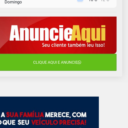
Domingo
10 de agosto
13°C
11°C
Segunda-Feira
11 de agosto
15°C
9°C
Terça-Feira
12 de agosto
15°C
11°C
Quarta-Feira
13 de agosto
CLIQUE AQUI E ANUNCIE
16°C
13°C
Quinta-Feira