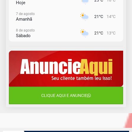
25°C
18°C
Hoje
7 de agosto
21°C
14°C
Amanhã
8 de agosto
21°C
13°C
Sábado
9 de agosto
16°C
13°C
Domingo
10 de agosto
14°C
11°C
Segunda-Feira
11 de agosto
15°C
10°C
Terça-Feira
CLIQUE AQUI E ANUNCIE
12 de agosto
14°C
12°C
Quarta-Feira