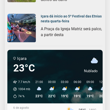
Içara dá início ao 5º Festival das Etnias
nesta quarta-feira
A Praça da Igreja Matriz será palco,
a partir desta
Içara
23°C
Nublado
7.7 km/h
21:00
00:00
03:00
06:00
09:00
12:00
1004
mb
23°C
22°C
19°C
19°C
19°C
20°C
74
%
6 de agosto