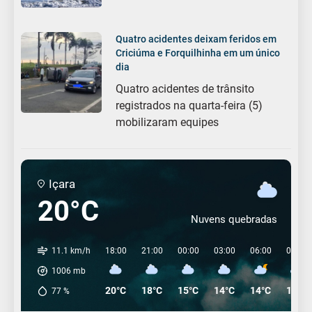
Quatro acidentes deixam feridos em
Criciúma e Forquilhinha em um único
dia
Quatro acidentes de trânsito
registrados na quarta-feira (5)
mobilizaram equipes
Içara
20°C
Nuvens quebradas
11.1 km/h
18:00
21:00
00:00
03:00
06:00
09:00
1006
mb
20°C
18°C
15°C
14°C
14°C
14°C
77
%