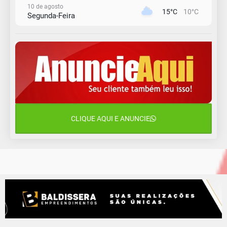
10 de agosto
15°C
10°C
Segunda-Feira
11 de agosto
13°C
11°C
Terça-Feira
12 de agosto
15°C
11°C
Quarta-Feira
13 de agosto
20°C
15°C
Quinta-Feira
CLIQUE AQUI E ANUNCIE
14 de agosto
18°C
13°C
Sexta-Feira