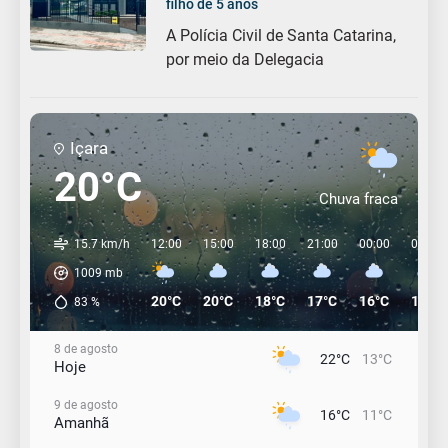
filho de 5 anos
A Polícia Civil de Santa Catarina,
por meio da Delegacia
Içara
20°C
Chuva fraca
15.7 km/h
12:00
15:00
18:00
21:00
00:00
03:00
1009
mb
20°C
20°C
18°C
17°C
16°C
15°C
83
%
8 de agosto
22°C
13°C
Hoje
9 de agosto
16°C
11°C
Amanhã