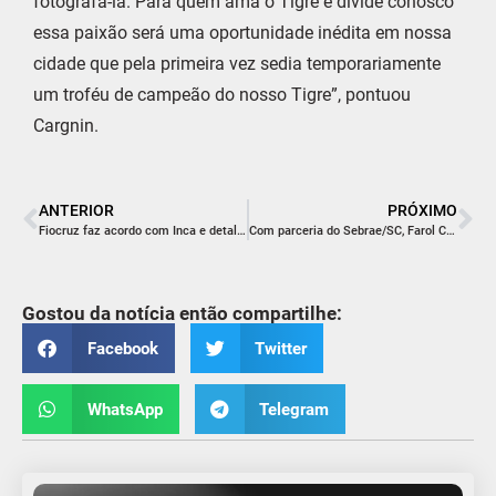
fotografá-la. Para quem ama o Tigre e divide conosco
essa paixão será uma oportunidade inédita em nossa
cidade que pela primeira vez sedia temporariamente
um troféu de campeão do nosso Tigre”, pontuou
Cargnin.
ANTERIOR
PRÓXIMO
Fiocruz faz acordo com Inca e detalha gastos com oncologia
Com parceria do Sebrae/SC, Farol Conecta promove palestras nacionais e talks de sucesso
Gostou da notícia então compartilhe:
Facebook
Twitter
WhatsApp
Telegram