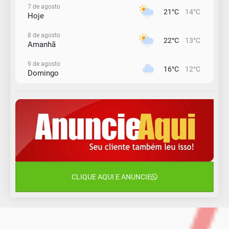
7 de agosto
21°C
14°C
Hoje
8 de agosto
22°C
13°C
Amanhã
9 de agosto
16°C
12°C
Domingo
10 de agosto
13°C
11°C
Segunda-Feira
11 de agosto
15°C
9°C
Terça-Feira
12 de agosto
15°C
11°C
Quarta-Feira
CLIQUE AQUI E ANUNCIE
13 de agosto
16°C
13°C
Quinta-Feira