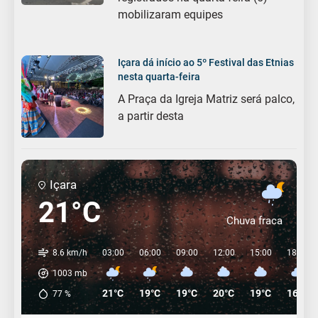
mobilizaram equipes
Içara dá início ao 5º Festival das Etnias
nesta quarta-feira
A Praça da Igreja Matriz será palco,
a partir desta
Içara
21°C
Chuva fraca
8.6 km/h
03:00
06:00
09:00
12:00
15:00
18:00
1003
mb
21°C
19°C
19°C
20°C
19°C
16°C
77
%