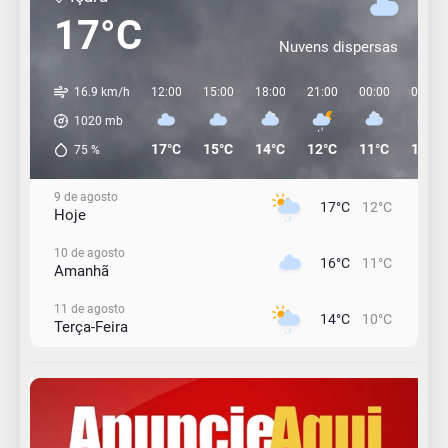
17°C
Nuvens dispersas
16.9 km/h
12:00
15:00
18:00
21:00
00:00
03:00
1020
mb
17°C
15°C
14°C
12°C
11°C
11°C
75
%
9 de agosto
17°C
12°C
Hoje
10 de agosto
16°C
11°C
Amanhã
11 de agosto
14°C
10°C
Terça-Feira
12 de agosto
13°C
11°C
Quarta-Feira
13 de agosto
17°C
12°C
Quinta-Feira