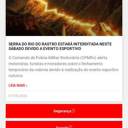
SERRA DO RIO DO RASTRO ESTARÁ INTERDITADA NESTE
SÁBADO DEVIDO A EVENTO ESPORTIVO
O Comando de Polícia Militar Rodoviária (CPMRv) alerta
motoristas, turistas e moradores sobre o fechamento
temporário da rodovia devido à realização do evento esportivo
noturno
LEIA MAIS »
07/08/2026
Segurança
Esporte