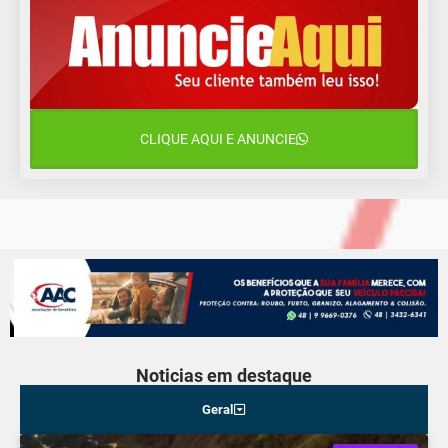
12 de agosto
15°C
12°C
Quarta-Feira
13 de agosto
22°C
15°C
Quinta-Feira
CLIQUE AQUI E ANUNCIE
14 de agosto
18°C
15°C
Sexta-Feira
Noticias em destaque
Geral