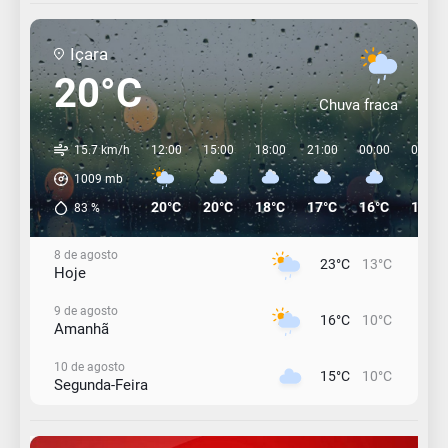
Içara
20°C
Chuva fraca
15.7 km/h
12:00
15:00
18:00
21:00
00:00
03:00
1009
mb
20°C
20°C
18°C
17°C
16°C
15°C
83
%
8 de agosto
23°C
13°C
Hoje
9 de agosto
16°C
10°C
Amanhã
10 de agosto
15°C
10°C
Segunda-Feira
11 de agosto
12°C
11°C
Terça-Feira