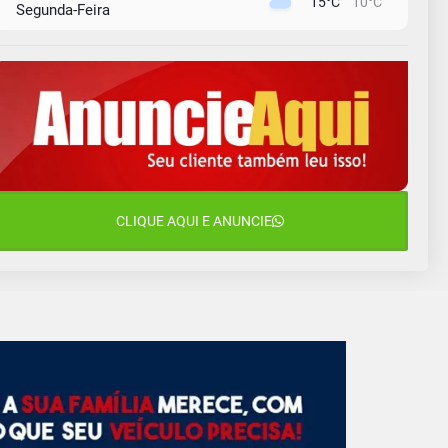
15°C
10°C
Segunda-Feira
11 de agosto
12°C
11°C
Terça-Feira
12 de agosto
15°C
12°C
Quarta-Feira
13 de agosto
22°C
15°C
Quinta-Feira
14 de agosto
CLIQUE AQUI E ANUNCIE
18°C
15°C
Sexta-Feira