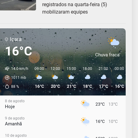
registrados na quarta-feira (5)
mobilizaram equipes
Içara
16°C
Chuva fraca
14.0 km/h
09:00
12:00
15:00
18:00
21:00
00:00
03:
1011
mb
16°C
20°C
21°C
18°C
17°C
16°C
15°
88
%
8 de agosto
23°C
13°C
Hoje
9 de agosto
16°C
10°C
Amanhã
10 de agosto