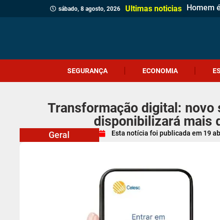
Homem é p
Casa de 
Gol esta
Polícia M
Polícia C
Sábado Es
Adolescen
Comércio
Prefeitur
Identifi
Homem qu
Prouni 2
Adolescen
Ciclone-
Jovem de
Câmara d
Meninas 
Projeto V
Ultimas noticias
sábado, 8 agosto, 2026
SEGURANÇA
ECONOMIA
E
Transformação digital: novo
disponibilizará mais 
Esta notícia foi publicada em
19 ab
Geral