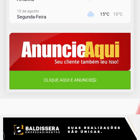
10 de agosto
15°C
10°C
Segunda-Feira
11 de agosto
13°C
11°C
Terça-Feira
12 de agosto
15°C
11°C
Quarta-Feira
13 de agosto
20°C
15°C
Quinta-Feira
CLIQUE AQUI E ANUNCIE
14 de agosto
18°C
13°C
Sexta-Feira