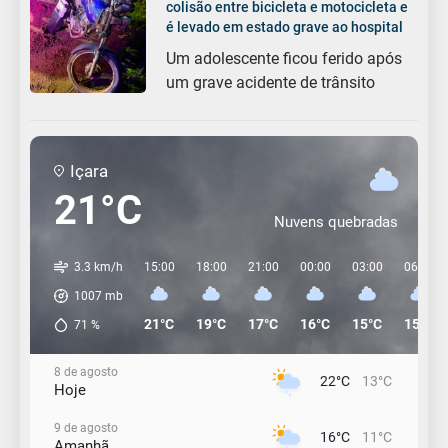
colisão entre bicicleta e motocicleta e
é levado em estado grave ao hospital
Um adolescente ficou ferido após
um grave acidente de trânsito
Içara
21°C
Nuvens quebradas
3.3 km/h
15:00
18:00
21:00
00:00
03:00
06:00
1007
mb
21°C
19°C
17°C
16°C
15°C
15°C
71
%
8 de agosto
22°C
13°C
Hoje
9 de agosto
16°C
11°C
Amanhã