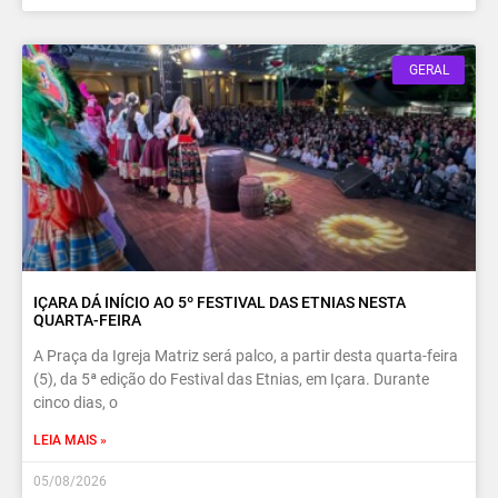
GERAL
IÇARA DÁ INÍCIO AO 5º FESTIVAL DAS ETNIAS NESTA
QUARTA-FEIRA
A Praça da Igreja Matriz será palco, a partir desta quarta-feira
(5), da 5ª edição do Festival das Etnias, em Içara. Durante
cinco dias, o
LEIA MAIS »
05/08/2026