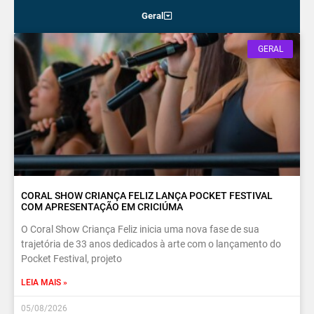
Geral
GERAL
CORAL SHOW CRIANÇA FELIZ LANÇA POCKET FESTIVAL
COM APRESENTAÇÃO EM CRICIÚMA
O Coral Show Criança Feliz inicia uma nova fase de sua
trajetória de 33 anos dedicados à arte com o lançamento do
Pocket Festival, projeto
LEIA MAIS »
05/08/2026