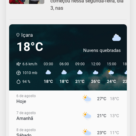
começou nessa segunda-feira, dia
3, nas
Içara
18°C
Nuvens quebradas
6.6 km/h
03:00
06:00
09:00
12:00
15:00
18:00
1010
mb
18°C
18°C
21°C
26°C
24°C
22°C
94
%
6 de agosto
27°C
18°C
Hoje
7 de agosto
21°C
13°C
Amanhã
8 de agosto
23°C
11°C
Sábado