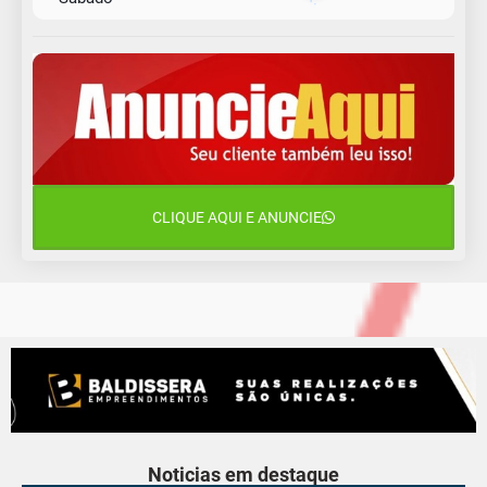
9 de agosto
16°C
12°C
Domingo
10 de agosto
13°C
11°C
Segunda-Feira
11 de agosto
15°C
10°C
Terça-Feira
CLIQUE AQUI E ANUNCIE
12 de agosto
14°C
9°C
Quarta-Feira
Noticias em destaque