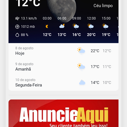
12°C
Céu limpo
13.1 km/h
03:00
06:00
09:00
12:00
15:00
18:00
1012
mb
12°C
13°C
16°C
20°C
19°C
17°C
88
%
8 de agosto
22°C
12°C
Hoje
9 de agosto
17°C
11°C
Amanhã
10 de agosto
14°C
10°C
Segunda-Feira
11 de agosto
13°C
11°C
Terça-Feira
12 de agosto
15°C
12°C
Quarta-Feira