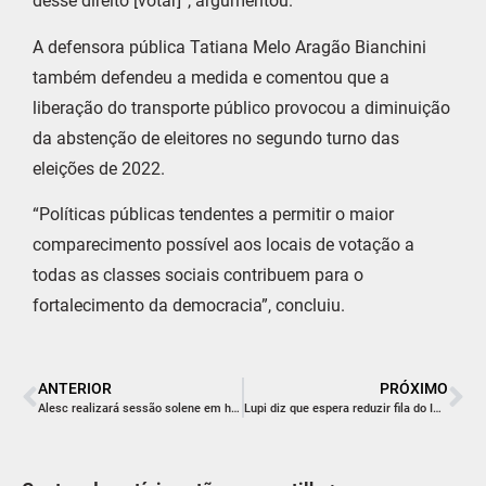
desse direito [votar]”, argumentou.
A defensora pública Tatiana Melo Aragão Bianchini
também defendeu a medida e comentou que a
liberação do transporte público provocou a diminuição
da abstenção de eleitores no segundo turno das
eleições de 2022.
“Políticas públicas tendentes a permitir o maior
comparecimento possível aos locais de votação a
todas as classes sociais contribuem para o
fortalecimento da democracia”, concluiu.
ANTERIOR
PRÓXIMO
Alesc realizará sessão solene em homenagem aos 25 anos da Diocese de Criciúma
Lupi diz que espera reduzir fila do INSS até o final deste ano