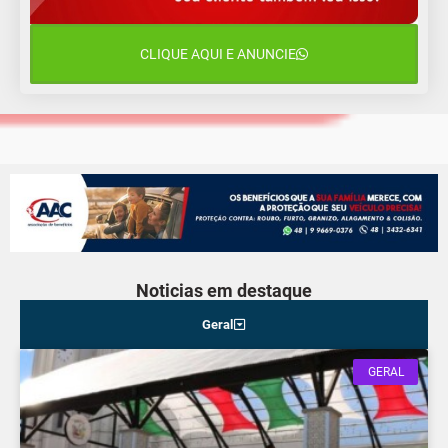
13 de agosto
18°C
14°C
Quinta-Feira
CLIQUE AQUI E ANUNCIE
14 de agosto
20°C
16°C
Sexta-Feira
Noticias em destaque
Geral
GERAL