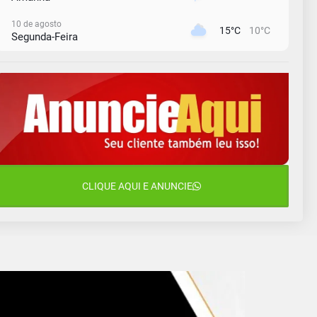
10 de agosto
15°C
10°C
Segunda-Feira
11 de agosto
13°C
11°C
Terça-Feira
12 de agosto
15°C
11°C
Quarta-Feira
13 de agosto
20°C
15°C
Quinta-Feira
14 de agosto
CLIQUE AQUI E ANUNCIE
18°C
13°C
Sexta-Feira