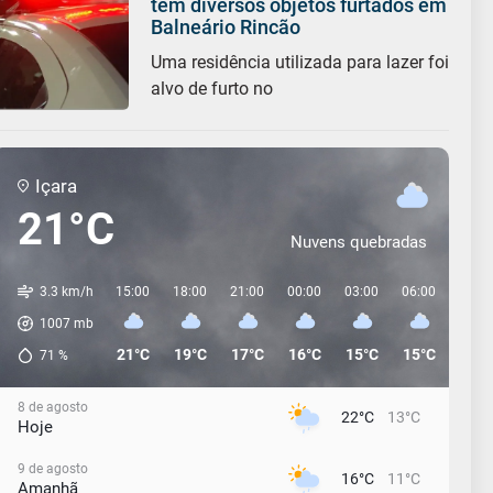
tem diversos objetos furtados em
Balneário Rincão
Uma residência utilizada para lazer foi
alvo de furto no
Içara
21°C
Nuvens quebradas
3.3 km/h
15:00
18:00
21:00
00:00
03:00
06:00
09:0
1007
mb
21°C
19°C
17°C
16°C
15°C
15°C
14°C
71
%
8 de agosto
22°C
13°C
Hoje
9 de agosto
16°C
11°C
Amanhã