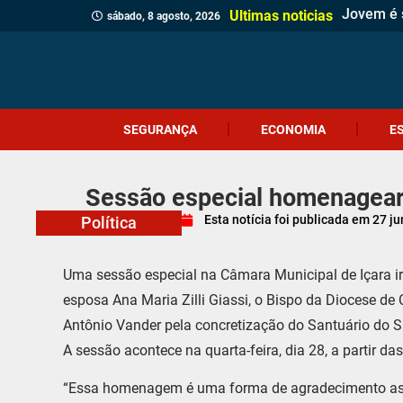
Jovem é 
Operação 
Serra do 
Foragido 
Homem é p
Casa de 
Gol esta
Polícia M
Polícia C
Sábado Es
Adolescen
Comércio
Prefeitur
Identifi
Homem qu
Prouni 2
Adolescen
Ciclone-
Ultimas noticias
sábado, 8 agosto, 2026
SEGURANÇA
ECONOMIA
E
Sessão especial homenageará
Esta notícia foi publicada em
27 j
Política
Uma sessão especial na Câmara Municipal de Içara ir
esposa Ana Maria Zilli Giassi, o Bispo da Diocese de
Antônio Vander pela concretização do Santuário do S
A sessão acontece na quarta-feira, dia 28, a partir da
“Essa homenagem é uma forma de agradecimento as pr