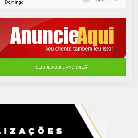
Domingo
10 de agosto
15°C
11°C
Segunda-Feira
11 de agosto
11°C
11°C
Terça-Feira
12 de agosto
14°C
11°C
Quarta-Feira
13 de agosto
CLIQUE AQUI E ANUNCIE
23°C
14°C
Quinta-Feira