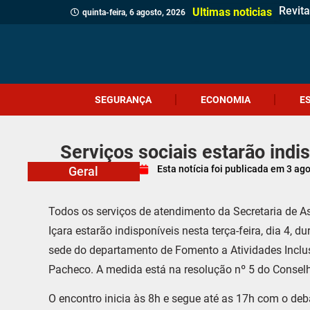
Revita
Crici
Dia d
Corpo 
Quatr
(Víde
Políci
Profes
Cruel
Içara 
Idosa 
Veread
Câmar
PM apr
Homem
Motor
Homem
Ultimas noticias
quinta-feira, 6 agosto, 2026
SEGURANÇA
ECONOMIA
E
Serviços sociais estarão indi
Esta notícia foi publicada em
3 ag
Geral
Todos os serviços de atendimento da Secretaria de As
Içara estarão indisponíveis nesta terça-feira, dia 4, 
sede do departamento de Fomento a Atividades Inclu
Pacheco. A medida está na resolução nº 5 do Conselh
O encontro inicia às 8h e segue até as 17h com o de