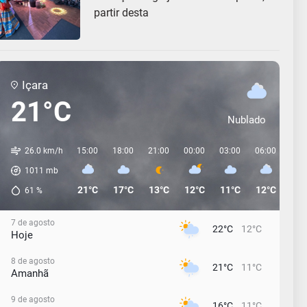
partir desta
Içara
21°C
Nublado
26.0 km/h
15:00
18:00
21:00
00:00
03:00
06:00
09:
1011
mb
21°C
17°C
13°C
12°C
11°C
12°C
15°
61
%
7 de agosto
22°C
12°C
Hoje
8 de agosto
21°C
11°C
Amanhã
9 de agosto
16°C
11°C