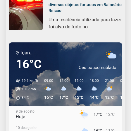
diversos objetos furtados em Balneário
Rincão
Uma residência utilizada para lazer
foi alvo de furto no
Içara
16°C
Céu pouco nublado
19.6 km/h
09:00
12:00
15:00
18:00
21:00
00:00
1017
mb
16°C
17°C
15°C
14°C
12°C
12°C
84
%
9 de agosto
17°C
12°C
Hoje
10 de agosto
16°C
11°C