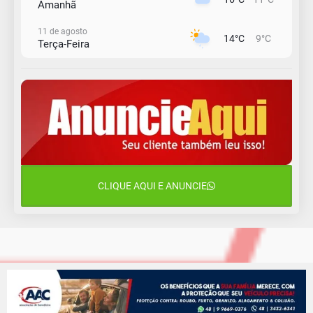
Amanhã
11 de agosto
14°C
9°C
Terça-Feira
12 de agosto
13°C
11°C
Quarta-Feira
13 de agosto
17°C
12°C
Quinta-Feira
14 de agosto
18°C
16°C
Sexta-Feira
CLIQUE AQUI E ANUNCIE
15 de agosto
18°C
18°C
Sábado