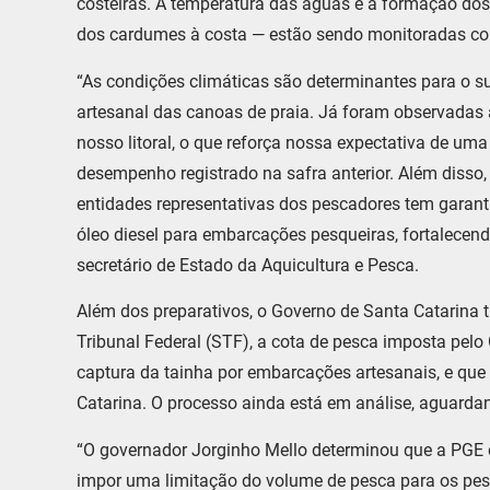
costeiras. A temperatura das águas e a formação do
dos cardumes à costa — estão sendo monitoradas com
“As condições climáticas são determinantes para o s
artesanal das canoas de praia. Já foram observadas
nosso litoral, o que reforça nossa expectativa de u
desempenho registrado na safra anterior. Além disso,
entidades representativas dos pescadores tem garant
óleo diesel para embarcações pesqueiras, fortalecend
secretário de Estado da Aquicultura e Pesca.
Além dos preparativos, o Governo de Santa Catarina 
Tribunal Federal (STF), a cota de pesca imposta pelo 
captura da tainha por embarcações artesanais, e que
Catarina. O processo ainda está em análise, aguarda
“O governador Jorginho Mello determinou que a PGE en
impor uma limitação do volume de pesca para os pes