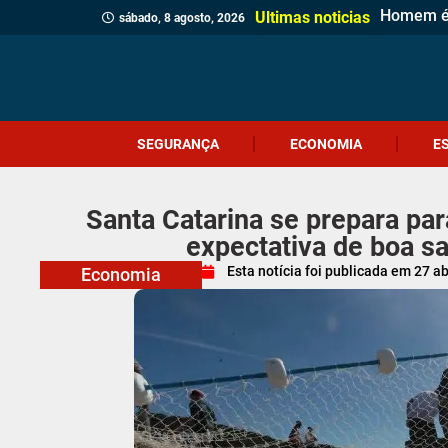
Homem é p
Casa de 
Gol esta
Polícia M
Polícia C
Sábado Es
Adolescen
Comércio
Prefeitur
Identifi
Homem qu
Prouni 2
Adolescen
Ciclone-
Jovem de
Câmara d
Meninas 
Projeto V
Ultimas noticias
sábado, 8 agosto, 2026
SEGURANÇA
ECONOMIA
E
Santa Catarina se prepara pa
expectativa de boa s
Esta notícia foi publicada em
27 ab
Economia