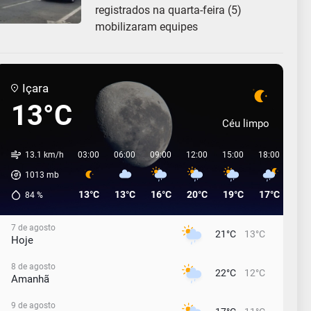
registrados na quarta-feira (5)
mobilizaram equipes
Içara
13°C
Céu limpo
13.1 km/h
03:00
06:00
09:00
12:00
15:00
18:00
21:
1013
mb
13°C
13°C
16°C
20°C
19°C
17°C
17°
84
%
7 de agosto
21°C
13°C
Hoje
8 de agosto
22°C
12°C
Amanhã
9 de agosto