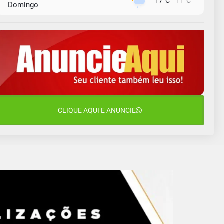
17°C
11°C
Domingo
10 de agosto
14°C
10°C
Segunda-Feira
11 de agosto
13°C
11°C
Terça-Feira
12 de agosto
15°C
12°C
Quarta-Feira
13 de agosto
CLIQUE AQUI E ANUNCIE
18°C
14°C
Quinta-Feira