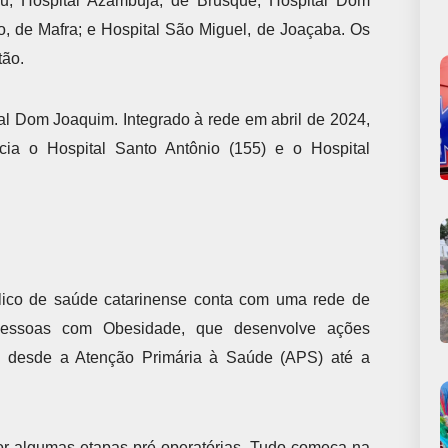
au; Hospital Azambuja, de Brusque; Hospital Dom
, de Mafra; e Hospital São Miguel, de Joaçaba. Os
tão.
ital Dom Joaquim. Integrado à rede em abril de 2024,
ia o Hospital Santo Antônio (155) e o Hospital
blico de saúde catarinense conta com uma rede de
 Pessoas com Obesidade, que desenvolve ações
onal desde a Atenção Primária à Saúde (APS) até a
 por algumas etapas pré-operatórias. Tudo começa na