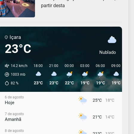
partir desta
Içara
23°C
Nublado
14.2 km/h
18:00
21:00
00:00
03:00
06:00
09:00
12:
1003
mb
23°C
23°C
22°C
19°C
19°C
19°C
20°
82
%
6 de agosto
25°C
18°C
Hoje
7 de agosto
21°C
14°C
Amanhã
8 de agosto
21°C
13°C