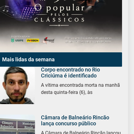
Mais lidas da semana
Corpo encontrado no Rio
Criciúma é identificado
A vítima encontrada morta na manhã
desta quinta-feira (6), às
Câmara de Balneário Rincão
lança concurso público
A Câmara de Balneário Rincão lançou