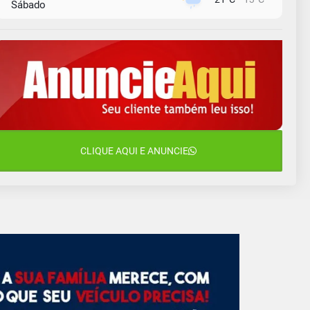
Sábado
9 de agosto
16°C
13°C
Domingo
10 de agosto
14°C
11°C
Segunda-Feira
11 de agosto
15°C
10°C
Terça-Feira
12 de agosto
CLIQUE AQUI E ANUNCIE
14°C
12°C
Quarta-Feira