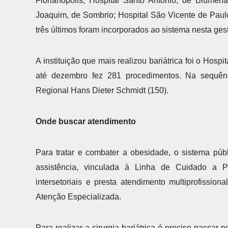
Florianópolis; Hospital Santo Antônio, de Blumen
Joaquim, de Sombrio; Hospital São Vicente de Paulo
três últimos foram incorporados ao sistema nesta ges
A instituição que mais realizou bariátrica foi o Hosp
até dezembro fez 281 procedimentos. Na sequênc
Regional Hans Dieter Schmidt (150).
Onde buscar atendimento
Para tratar e combater a obesidade, o sistema pú
assistência, vinculada à Linha de Cuidado a
intersetoriais e presta atendimento multiprofissi
Atenção Especializada.
Para realizar a cirurgia bariátrica é preciso passar