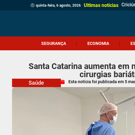
Crici
Dia d
Corpo 
Quatr
(Víde
Políci
Profes
Cruel
Içara 
Idosa 
Veread
Câmar
PM apr
Homem
Motor
Homem
Ultimas noticias
quinta-feira, 6 agosto, 2026
SEGURANÇA
ECONOMIA
E
Santa Catarina aumenta em m
cirurgias bariá
Esta notícia foi publicada em
5 ma
Saúde