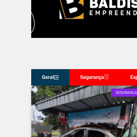
Geral
Segurança
Es
SEGURANÇA