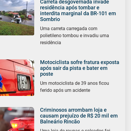
Carreta desgovernada invade
residência após tombar e
interdita marginal da BR-101 em
Sombrio
Uma carreta carregada com
polietileno tombou e invadiu uma
residência
Motociclista sofre fratura exposta
após sair da pista e bater em
poste
Um motociclista de 39 anos ficou
ferido após um acidente
Criminosos arrombam loja e
causam prejuízo de R$ 20 mil em
Balneário Rincão
Uma loja de roupas e calçados foi