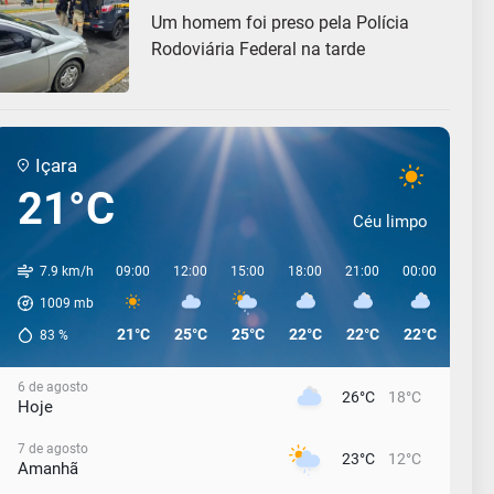
Um homem foi preso pela Polícia
Rodoviária Federal na tarde
Içara
21°C
Céu limpo
7.9 km/h
09:00
12:00
15:00
18:00
21:00
00:00
03:0
1009
mb
21°C
25°C
25°C
22°C
22°C
22°C
22°C
83
%
6 de agosto
26°C
18°C
Hoje
7 de agosto
23°C
12°C
Amanhã