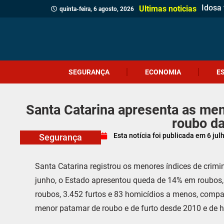
Idosa 
Veread
Câmar
PM apr
Homem
Motor
Homem
Antes 
Probl
Coral
Motoci
Botij
Içara 
Siste
Festi
PRF r
Geraç
Ultimas noticias
quinta-feira, 6 agosto, 2026
SEGURANÇA
ECONOMIA
E
Santa Catarina apresenta as men
roubo d
Esta notícia foi publicada em
6 jul
Segurança
Santa Catarina registrou os menores índices de crimina
junho, o Estado apresentou queda de 14% em roubos,
roubos, 3.452 furtos e 83 homicídios a menos, com
menor patamar de roubo e de furto desde 2010 e de 