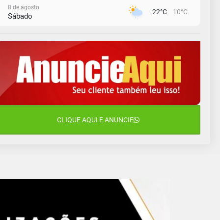
8 de agosto
22°C
10°C
Sábado
9 de agosto
16°C
12°C
Domingo
10 de agosto
14°C
11°C
Segunda-Feira
11 de agosto
15°C
8°C
Terça-Feira
12 de agosto
CLIQUE AQUI E ANUNCIE
14°C
10°C
Quarta-Feira