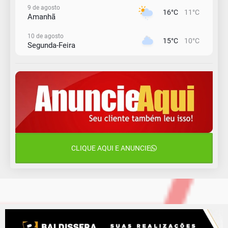
9 de agosto
16°C
11°C
Amanhã
10 de agosto
15°C
10°C
Segunda-Feira
11 de agosto
13°C
11°C
Terça-Feira
12 de agosto
15°C
11°C
Quarta-Feira
13 de agosto
20°C
15°C
Quinta-Feira
CLIQUE AQUI E ANUNCIE
14 de agosto
18°C
13°C
Sexta-Feira