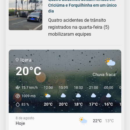
Criciúma e Forquilhinha em um único
dia
Quatro acidentes de trânsito
registrados na quarta-feira (5)
mobilizaram equipes
Içara
20°C
Chuva fraca
15.7 km/h
12:00
15:00
18:00
21:00
00:00
03:00
1009
mb
20°C
20°C
18°C
17°C
16°C
15°C
83
%
8 de agosto
22°C
13°C
Hoje