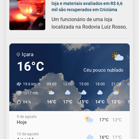
loja e materiais avaliados em R$ 6,6
mil são recuperados em Criciúma
Um funcionário de uma loja
localizada na Rodovia Luiz Rosso,
Içara
16°C
Céu pouco nublado
19.6 km/h
09:00
12:00
15:00
18:00
21:00
00:00
1017
mb
16°C
17°C
15°C
14°C
12°C
12°C
84
%
9 de agosto
17°C
12°C
Hoje
10 de agosto
16°C
11°C