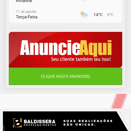
Amanhã
11 de agosto
14°C
9°C
Terça-Feira
12 de agosto
13°C
11°C
Quarta-Feira
13 de agosto
17°C
12°C
Quinta-Feira
14 de agosto
18°C
16°C
Sexta-Feira
CLIQUE AQUI E ANUNCIE
15 de agosto
18°C
18°C
Sábado