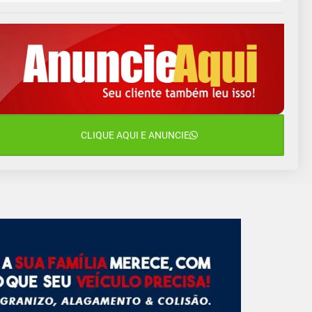
9 de agosto
16°C
12°C
Domingo
10 de agosto
14°C
10°C
Segunda-Feira
11 de agosto
15°C
9°C
Terça-Feira
12 de agosto
CLIQUE AQUI E ANUNCIE
16°C
10°C
Quarta-Feira