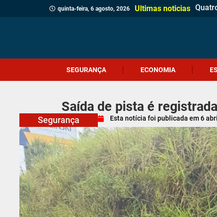
Adole
(Víde
Políci
Profes
Cruel
Içara 
Idosa 
Veread
Câmar
PM apr
Homem
Motor
Homem
Antes 
Probl
Coral
Ultimas noticias
quinta-feira, 6 agosto, 2026
SEGURANÇA
ECONOMIA
E
Saída de pista é registra
Esta notícia foi publicada em
6 abr
Segurança