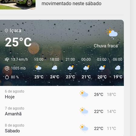
movimentado neste sábado
Içara
25°C
Chuva fraca
13.7 km/h
15:00
18:00
21:00
00:00
03:00
06:00
09:
1005
mb
25°C
24°C
23°C
21°C
20°C
19°C
20°
80
%
6 de agosto
26°C
18°C
Hoje
7 de agosto
22°C
14°C
Amanhã
8 de agosto
22°C
11°C
Sábado