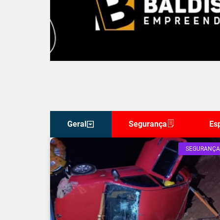
Geral
Segurança
Es
SEGURANÇA