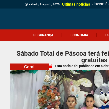
Jovem é 
Operação 
Serra do 
Foragido 
Homem é p
Casa de 
Gol esta
Polícia M
Polícia C
Sábado Es
Adolescen
Comércio
Prefeitur
Identifi
Homem qu
Prouni 2
Adolescen
Ciclone-
Ultimas noticias
sábado, 8 agosto, 2026
SEGURANÇA
ECONOMIA
E
Sábado Total de Páscoa terá fe
gratuitas
Esta notícia foi publicada em
4 abr
Geral