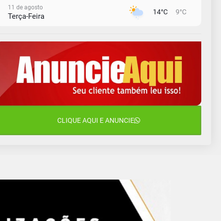
11 de agosto
14°C
9°C
Terça-Feira
12 de agosto
13°C
11°C
Quarta-Feira
13 de agosto
17°C
12°C
Quinta-Feira
14 de agosto
18°C
16°C
Sexta-Feira
15 de agosto
CLIQUE AQUI E ANUNCIE
18°C
18°C
Sábado