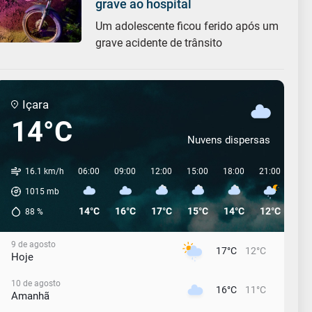
grave ao hospital
Um adolescente ficou ferido após um
grave acidente de trânsito
Içara
14°C
Nuvens dispersas
16.1 km/h
06:00
09:00
12:00
15:00
18:00
21:00
00:
1015
mb
14°C
16°C
17°C
15°C
14°C
12°C
12°
88
%
9 de agosto
17°C
12°C
Hoje
10 de agosto
16°C
11°C
Amanhã