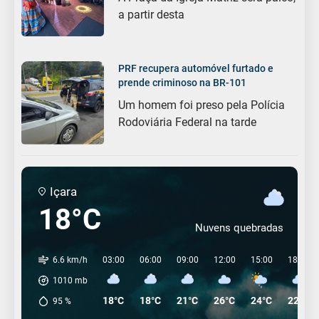
a partir desta
PRF recupera automóvel furtado e
prende criminoso na BR-101
Um homem foi preso pela Polícia
Rodoviária Federal na tarde
Içara
18°C
Nuvens quebradas
6.6 km/h
03:00
06:00
09:00
12:00
15:00
18:00
1010
mb
18°C
18°C
21°C
26°C
24°C
22°C
95
%