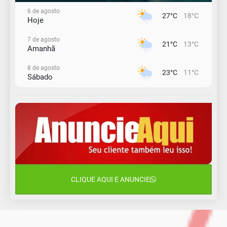
6 de agosto
27°C
18°C
Hoje
7 de agosto
21°C
13°C
Amanhã
8 de agosto
23°C
11°C
Sábado
9 de agosto
16°C
12°C
Domingo
10 de agosto
13°C
11°C
Segunda-Feira
11 de agosto
15°C
10°C
Terça-Feira
CLIQUE AQUI E ANUNCIE
12 de agosto
14°C
9°C
Quarta-Feira