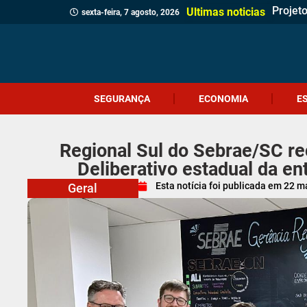
Projet
Delega
Veread
Cliente
Revita
Criciú
Dia do
Corpo 
Quatro
(Vídeo
Polícia
Profes
Crueld
Içara c
Idosa 
Veread
Câmara
Ultimas noticias
sexta-feira, 7 agosto, 2026
SEGURANÇA
ECONOMIA
E
Regional Sul do Sebrae/SC r
Deliberativo estadual da en
Esta notícia foi publicada em
22 m
Geral