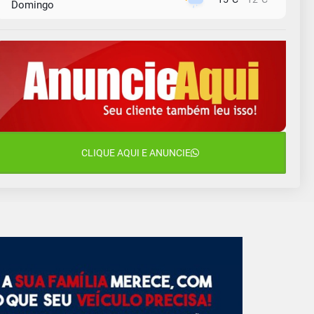
Domingo
10 de agosto
14°C
10°C
Segunda-Feira
11 de agosto
13°C
10°C
Terça-Feira
12 de agosto
16°C
11°C
Quarta-Feira
13 de agosto
CLIQUE AQUI E ANUNCIE
18°C
13°C
Quinta-Feira