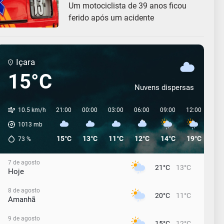
Um motociclista de 39 anos ficou
ferido após um acidente
Içara
15°C
Nuvens dispersas
10.5 km/h
21:00
00:00
03:00
06:00
09:00
12:00
15:
1013
mb
15°C
13°C
11°C
12°C
14°C
19°C
18°
73
%
7 de agosto
21°C
13°C
Hoje
8 de agosto
20°C
11°C
Amanhã
9 de agosto
15°C
12°C