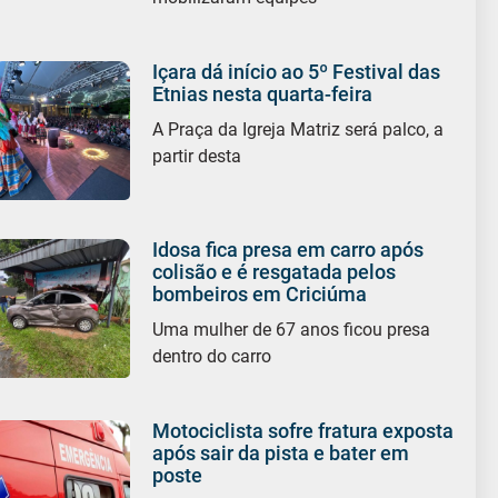
Içara dá início ao 5º Festival das
Etnias nesta quarta-feira
A Praça da Igreja Matriz será palco, a
partir desta
Idosa fica presa em carro após
colisão e é resgatada pelos
bombeiros em Criciúma
Uma mulher de 67 anos ficou presa
dentro do carro
Motociclista sofre fratura exposta
após sair da pista e bater em
poste