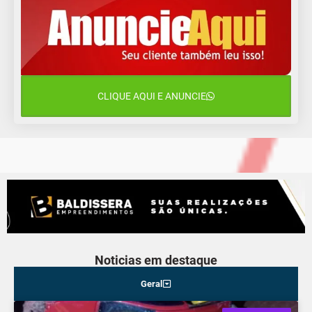
12 de agosto
15°C
11°C
Quarta-Feira
13 de agosto
20°C
15°C
Quinta-Feira
CLIQUE AQUI E ANUNCIE
14 de agosto
18°C
13°C
Sexta-Feira
Noticias em destaque
Geral