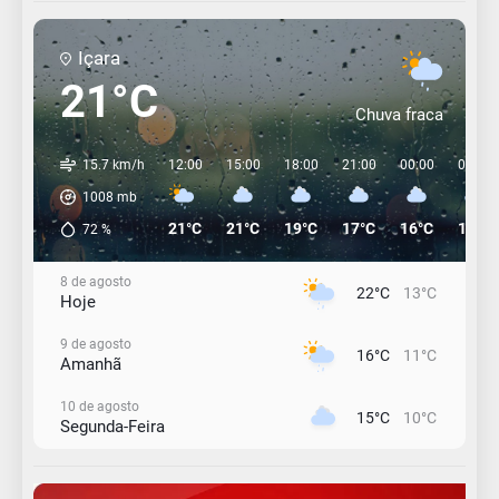
Içara
21°C
Chuva fraca
15.7 km/h
12:00
15:00
18:00
21:00
00:00
03:00
1008
mb
21°C
21°C
19°C
17°C
16°C
15°C
72
%
8 de agosto
22°C
13°C
Hoje
9 de agosto
16°C
11°C
Amanhã
10 de agosto
15°C
10°C
Segunda-Feira
11 de agosto
13°C
11°C
Terça-Feira