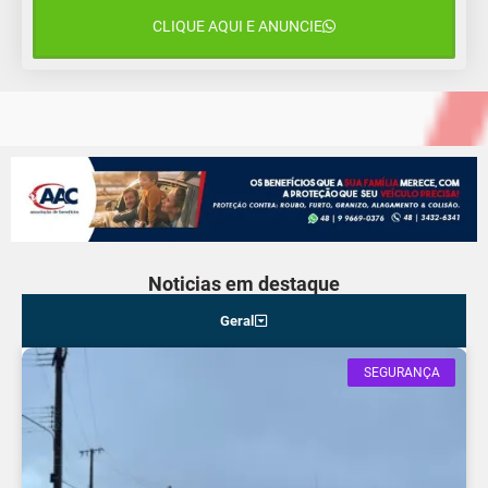
CLIQUE AQUI E ANUNCIE
16 de agosto
22°C
17°C
Domingo
Noticias em destaque
Geral
SEGURANÇA