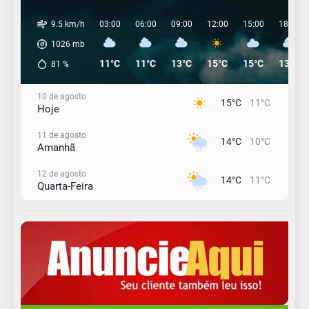
9.5 km/h
03:00
06:00
09:00
12:00
15:00
18:00
1026
mb
11°C
11°C
13°C
15°C
15°C
13°C
81
%
10 de agosto
15°C
11°C
Hoje
11 de agosto
14°C
10°C
Amanhã
12 de agosto
14°C
11°C
Quarta-Feira
13 de agosto
19°C
13°C
Quinta-Feira
14 de agosto
21°C
17°C
Sexta-Feira
15 de agosto
18°C
17°C
Sábado