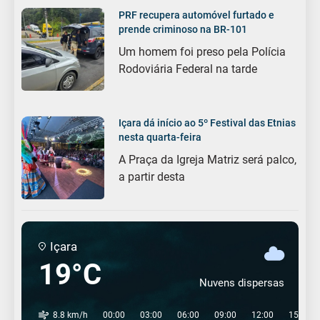
PRF recupera automóvel furtado e
prende criminoso na BR-101
Um homem foi preso pela Polícia
Rodoviária Federal na tarde
Içara dá início ao 5º Festival das Etnias
nesta quarta-feira
A Praça da Igreja Matriz será palco,
a partir desta
Içara
19°C
Nuvens dispersas
8.8 km/h
00:00
03:00
06:00
09:00
12:00
15:00