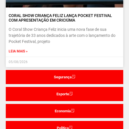
CORAL SHOW CRIANÇA FELIZ LANÇA POCKET FESTIVAL
COM APRESENTAÇÃO EM CRICIÚMA
O Coral Show Criança Feliz inicia uma nova fase de sua
trajetória de 33 anos dedicados à arte com o lançamento do
Pocket Festival, projeto
LEIA MAIS »
05/08/2026
Segurança
Esporte
Economia
Politica