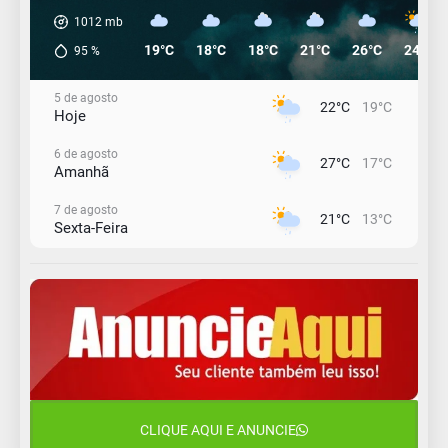
1012
mb
19°C
18°C
18°C
21°C
26°C
24°C
95
%
5 de agosto
22°C
19°C
Hoje
6 de agosto
27°C
17°C
Amanhã
7 de agosto
21°C
13°C
Sexta-Feira
8 de agosto
23°C
11°C
Sábado
9 de agosto
16°C
12°C
Domingo
10 de agosto
13°C
11°C
Segunda-Feira
CLIQUE AQUI E ANUNCIE
11 de agosto
15°C
10°C