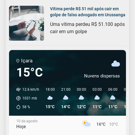
Vítima perde R$ 51 mil após cair em
golpe de falso advogado em Urussanga
Uma vítima perdeu R$ 51.100 após
cair em um golpe
Içara
15°C
Nuvens dispersas
12.6 km/h
18:00
21:00
00:00
03:00
06:00
09:00
1031
mb
15°C
14°C
12°C
11°C
11°C
13°C
58
%
10 de agosto
16°C
10°C
Hoje