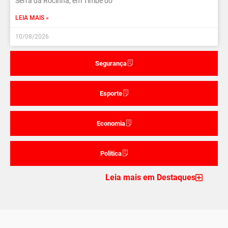
Serra da Rocinha, em Timbé do
LEIA MAIS »
10/08/2026
Segurança
Esporte
Economia
Politica
Leia mais em Destaques