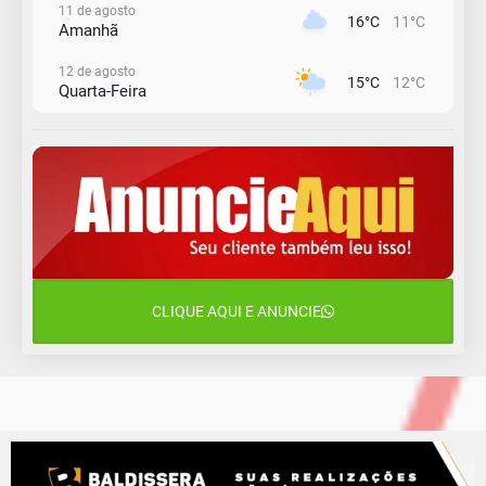
11 de agosto
16°C
11°C
Amanhã
12 de agosto
15°C
12°C
Quarta-Feira
13 de agosto
18°C
14°C
Quinta-Feira
14 de agosto
18°C
17°C
Sexta-Feira
15 de agosto
26°C
17°C
Sábado
CLIQUE AQUI E ANUNCIE
16 de agosto
20°C
18°C
Domingo